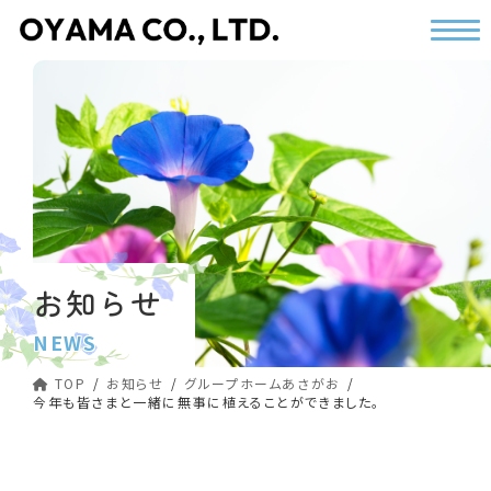
コ
ナ
ン
ビ
テ
ゲ
ン
ー
ツ
シ
へ
ョ
ス
ン
キ
に
ッ
移
プ
動
お知らせ
NEWS
TOP
お知らせ
グループホームあさがお
今年も皆さまと一緒に無事に植えることができました。