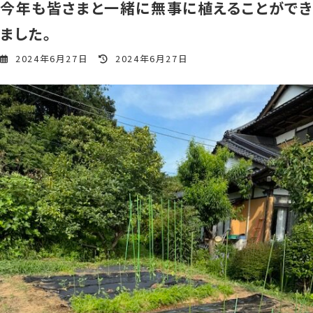
今年も皆さまと一緒に無事に植えることができ
ました。
最
2024年6月27日
2024年6月27日
終
更
新
日
時
: